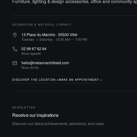
Furniture, lighting & design accessories, office and community 
SHOWROOM & MATERIAL LIBRARY
13 Place du Marchix · 35500 Vitré
Tuesday → Saturday · 10:30 AM — 7:00 PM
02 99 67 62 94
Nous appeler
hello@maisonarchibald.com
Nous écrire
DISCOVER THE LOCATION
→
MAKE AN APPOINTMENT
→
NEWSLETTER
Receive our inspirations
Discover our latest achievements, selections, and news.