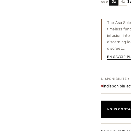
3x
4x
ou en
3 
The Asa Sele
timeless func
infusion int
discerning lo
discreet...
EN SAVOIR P
DISPONIBILITÉ :
Indisponible a
NOUS CONTA