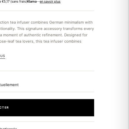
x
€5,17
(sans frais)
Klarna
—
en savoir plus
ction tea infuser combines German minimalism with
tionality. This signature accessory transforms every
o a moment of authentic refinement. Designed for
ose-leaf tea lovers, this tea infuser combines
LUS
ctuellement
CTER