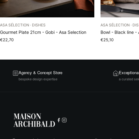
ASA SÉLECTION · DISHES
ASA SÉLECTION · DI
Gourmet Plate 21cm - Gobi - Asa Selection
Bowl - Black line -
€22,70
€25,10
Agency & Concept Store
Exceptiona
bespoke design expertise
a curated sel