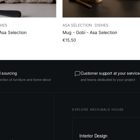
SHES
ASA SÉLECTION · DISHES
 Asa Selection
Mug - Gobi - Asa Selection
€15,50
l sourcing
Customer support at your service
ection of furniture and home decor
and teams dedicated to your project
EXPLORE ARCHIBALD HOUSE
Interior Design