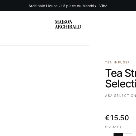
Archibald House · 13 place du Marchix · Vitré
TEA INFUSER
Tea St
Select
ASA SÉLECTIO
€15.50
€12.92 HT