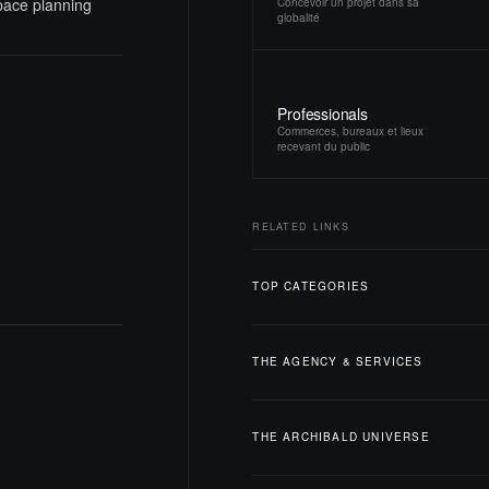
space planning
Concevoir un projet dans sa
globalité
Professionals
Commerces, bureaux et lieux
recevant du public
RELATED LINKS
TOP CATEGORIES
THE AGENCY & SERVICES
THE ARCHIBALD UNIVERSE