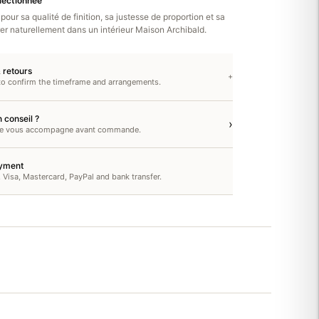
électionnée
pour sa qualité de finition, sa justesse de proportion et sa
rer naturellement dans un intérieur Maison Archibald.
& retours
+
to confirm the timeframe and arrangements.
 conseil ?
›
pe vous accompagne avant commande.
yment
, Visa, Mastercard, PayPal and bank transfer.