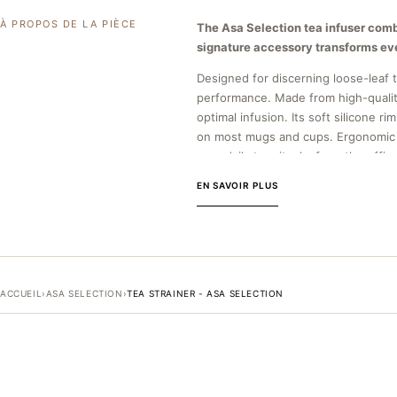
À PROPOS DE LA PIÈCE
The Asa Selection tea infuser comb
signature accessory transforms eve
Designed for discerning loose-leaf 
performance. Made from high-quality 
optimal infusion. Its soft silicone r
on most mugs and cups. Ergonomic a
your daily tea rituals, from the offi
THE ASA SELECTION BRAND
EN SAVOIR PLUS
Founded in 1976 in Höhr-Grenzhause
embodies nearly 50 years of artisan
leader in premium tableware with cl
embodies the philosophy of function
ACCUEIL
›
ASA SELECTION
›
TEA STRAINER - ASA SELECTION
This serving accessory embodies the
corrosion and thermal shock, and a br
dimensions make for discreet storag
resistance without releasing residu
meets the precise manufacturing cri