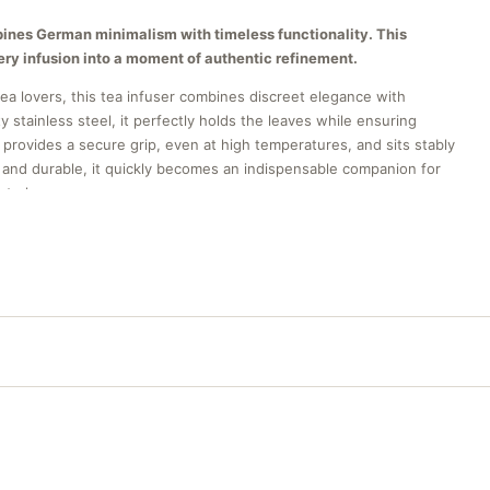
ines German minimalism with timeless functionality. This
ry infusion into a moment of authentic refinement.
tea lovers, this tea infuser combines discreet elegance with
stainless steel, it perfectly holds the leaves while ensuring
im provides a secure grip, even at high temperatures, and sits stably
nd durable, it quickly becomes an indispensable companion for
ce to home.
n, the historic birthplace of German ceramics, Asa Selection
al expertise. The brand has established itself as an undisputed
ean lines, designed for demanding daily use. Every creation
alist design: uncompromising elegance, durability as a legacy.
 founding values: premium 18/10 stainless steel, resistance to
illiant finish that highlights the clean contours. Its compact
e. The certified food-grade silicone offers excellent thermal
e. Every detail — from the filter mesh to the geometry of the rim —
teria typical of premium German design.