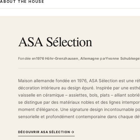
ABOUT THE HOUSE
Beyond its functional role, this inf
porcelain cup or visible in a transpa
timeless design harmonizes with any
classic. Perfect for collectors of s
staging of the tea ritual.
ASA Sélection
Complete your tea set with this prem
at Maison Archibald.
Fondée en
1976
·
Höhr-Grenzhausen, Allemagne
·
par
Yvonne Schubkege
Maison allemande fondée en 1976, ASA Sélection est une référ
décoration intérieure au design épuré. Inspirée par une esth
vaisselle en céramique – assiettes, bols, plats – alliant sobri
se distingue par des matériaux nobles et des lignes intempor
moment d'élégance. Une signature design incontournable po
sensorielle et profondément contemporaine dans chaque détai
DÉCOUVRIR ASA SÉLECTION