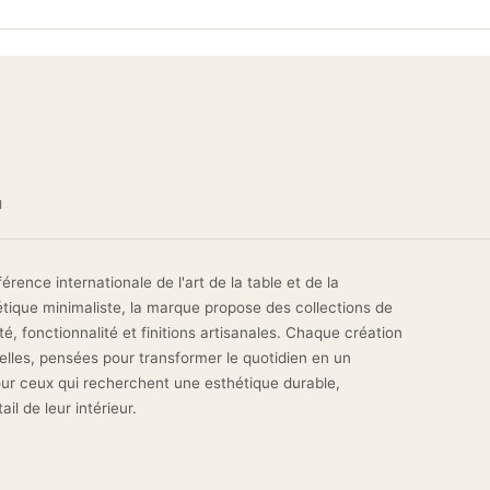
user becomes a decorative object for table settings. Placed on a fine
rent teapot, it reveals the golden hues of exceptional teas. Its
 aesthetic universe: contemporary, Scandinavian, minimalist, or
erving accessories and tea connoisseurs, it subtly enriches the
ium everyday essential. Discover it in the Asa Selection collection
l
ence internationale de l'art de la table et de la
étique minimaliste, la marque propose des collections de
été, fonctionnalité et finitions artisanales. Chaque création
elles, pensées pour transformer le quotidien en un
ur ceux qui recherchent une esthétique durable,
l de leur intérieur.