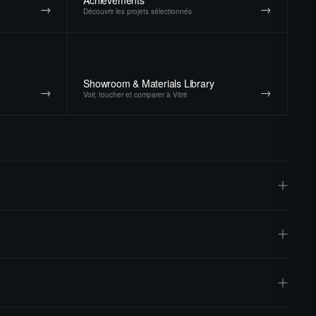
→
→
Découvrir les projets sélectionnés
Showroom & Materials Library
→
→
Voir, toucher et comparer à Vitré