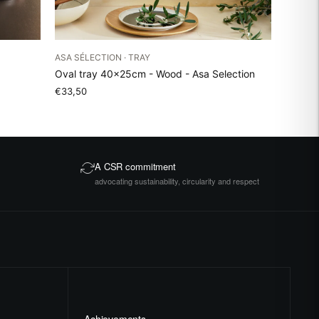
ASA SÉLECTION · TRAY
Oval tray 40x25cm - Wood - Asa Selection
€33,50
A CSR commitment
advocating sustainability, circularity and respect
Achievements